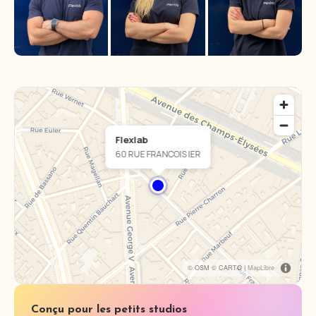
Flexlab
60 RUE FRANCOIS IER
© OSM © CARTO |
MapLibre
Conçu pour les petits studios