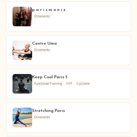
p a r i s m o n i z
Étirements
Centre Uma
Étirements
Keep Cool Paris 5
Functional Training
HIIT
Cyclisme
Stretching Paris
Étirements