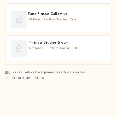
Zone Fitness Collective
Ciclismo
Functional Training
Gira
INfitness Studios & gym
Meditación
Functional Training
HIIT
🏢
¿Es éste su estudio? Póngase en contacto con nosotros
⚠
Informar de un problema